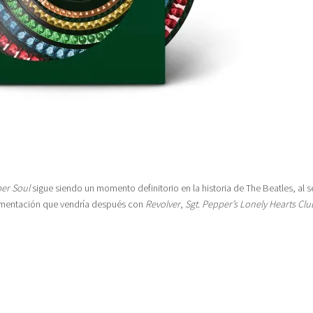
er Soul
sigue siendo un momento definitorio en la historia de The Beatles, al s
erimentación que vendría después con
Revolver
,
Sgt. Pepper’s Lonely Hearts Cl