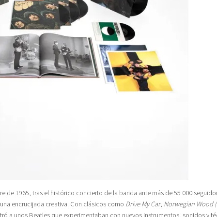
 de 1965, tras el histórico concierto de la banda ante más de 55 000 seguido
 una encrucijada creativa. Con clásicos como
Drive My Car
,
Norwegian Wood (T
tró a unos Beatles que experimentaban con nuevos instrumentos, sonidos y té