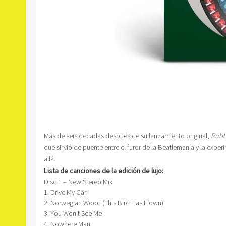
Más de seis décadas después de su lanzamiento original,
Rubb
que sirvió de puente entre el furor de la Beatlemanía y la exp
allá.
Lista de canciones de la edición de lujo:
Disc 1 – New Stereo Mix
1. Drive My Car
2. Norwegian Wood (This Bird Has Flown)
3. You Won’t See Me
4. Nowhere Man