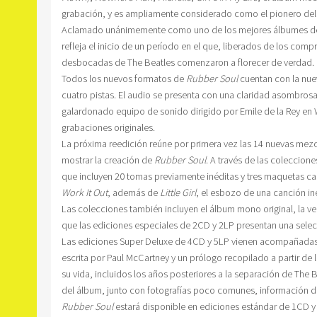
grabación, y es ampliamente considerado como el pionero del
Aclamado unánimemente como uno de los mejores álbumes de to
refleja el inicio de un período en el que, liberados de los comp
desbocadas de The Beatles comenzaron a florecer de verdad.
Todos los nuevos formatos de
Rubber Soul
cuentan con la nuev
cuatro pistas. El audio se presenta con una claridad asombrosa
galardonado equipo de sonido dirigido por Emile de la Rey en W
grabaciones originales.
La próxima reedición reúne por primera vez las 14 nuevas mezcl
mostrar la creación de
Rubber Soul
. A través de las coleccion
que incluyen 20 tomas previamente inéditas y tres maquetas ca
Work It Out
, además de
Little Girl
, el esbozo de una canción i
Las colecciones también incluyen el álbum mono original, la ver
que las ediciones especiales de 2CD y 2LP presentan una sele
Las ediciones Super Deluxe de 4CD y 5LP vienen acompañadas 
escrita por Paul McCartney y un prólogo recopilado a partir de
su vida, incluidos los años posteriores a la separación de The
del álbum, junto con fotografías poco comunes, información de
Rubber Soul
estará disponible en ediciones estándar de 1CD y