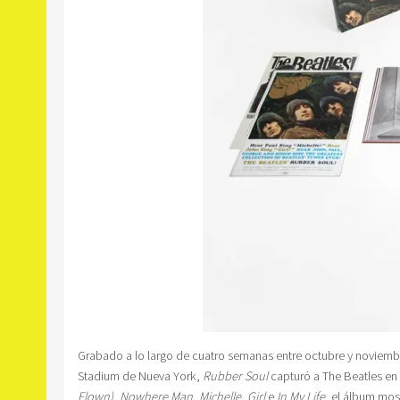
Grabado a lo largo de cuatro semanas entre octubre y noviembre
Stadium de Nueva York,
Rubber Soul
capturó a The Beatles en
Flown)
,
Nowhere Man
,
Michelle
,
Girl
e
In My Life
, el álbum mos