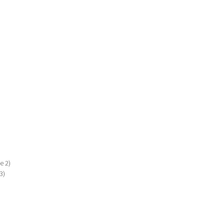
)
e 2)
3)