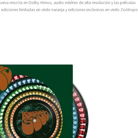
nueva mezcla en Dolby Atmos, audio estéreo de alta resolución y las películas
n ediciones limitadas en vinilo naranja y ediciones exclusivas en vinilo Zoótrop