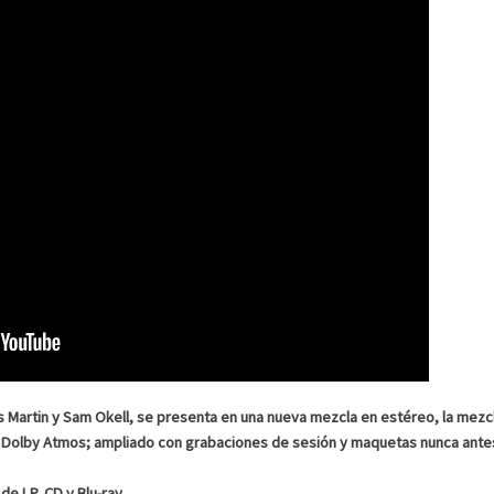
es Martin y Sam Okell, se presenta en una nueva mezcla en estéreo, la mez
s en Dolby Atmos; ampliado con grabaciones de sesión y maquetas nunca ante
de LP, CD y Blu-ray.