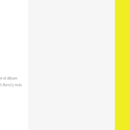
er el álbum
ub Band
y más