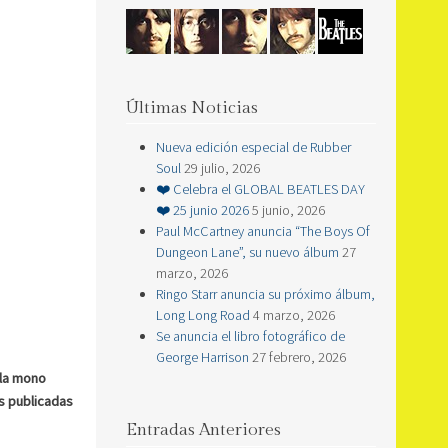
Últimas Noticias
Nueva edición especial de Rubber
Soul
29 julio, 2026
❤️ Celebra el GLOBAL BEATLES DAY
❤️ 25 junio 2026
5 junio, 2026
Paul McCartney anuncia “The Boys Of
Dungeon Lane”, su nuevo álbum
27
marzo, 2026
Ringo Starr anuncia su próximo álbum,
Long Long Road
4 marzo, 2026
Se anuncia el libro fotográfico de
George Harrison
27 febrero, 2026
cla mono
s publicadas
Entradas Anteriores