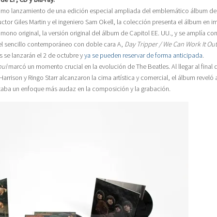
imo lanzamiento de una edición especial ampliada del emblemático álbum de
tor Giles Martin y el ingeniero Sam Okell, la colección presenta el álbum en 
ono original, la versión original del álbum de Capitol EE. UU., y se amplía co
el sencillo contemporáneo con doble cara A,
Day Tripper / We Can Work It Out
s se lanzarán el 2 de octubre y
ya se pueden reservar de forma anticipada
.
oul
marcó un momento crucial en la evolución de The Beatles. Al llegar al final 
rrison y Ringo Starr alcanzaron la cima artística y comercial, el álbum reveló
taba un enfoque más audaz en la composición y la grabación.