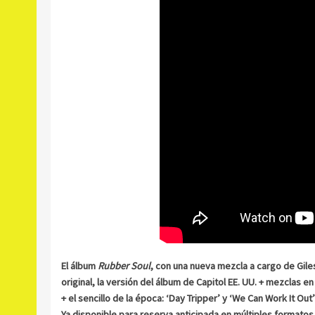
El álbum
Rubber Soul
, con una nueva mezcla a cargo de Gil
original, la versión del álbum de Capitol EE. UU. + mezcla
+ el sencillo de la época: ‘Day Tripper’ y ‘We Can Work It Out’
Ya disponible para reserva anticipada en múltiples formatos 