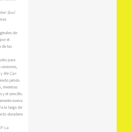
ber Soul
ivas
ginales de
por el
 de las
udio para
s sesiones,
y
We Can
reado jamás.
5, mientras
y el sencillo.
tamente nueva
l
a lo largo de
pacto duradero
P. La