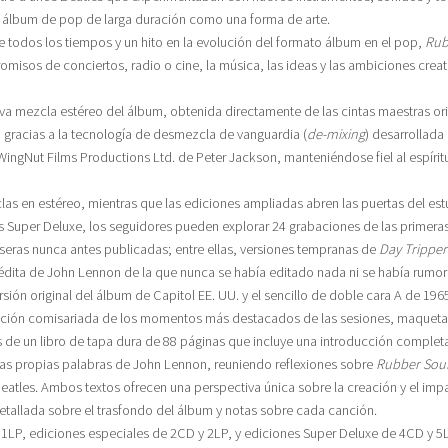
 álbum de pop de larga duración como una forma de arte.
dos los tiempos y un hito en la evolución del formato álbum en el pop,
Rub
romisos de conciertos, radio o cine, la música, las ideas y las ambiciones creat
a mezcla estéreo del álbum, obtenida directamente de las cintas maestras ori
 gracias a la tecnología de desmezcla de vanguardia (
de-mixing
) desarrollada 
ingNut Films Productions Ltd. de Peter Jackson, manteniéndose fiel al espíritu
as en estéreo, mientras que las ediciones ampliadas abren las puertas del est
es Super Deluxe, los seguidores pueden explorar 24 grabaciones de las primera
seras nunca antes publicadas; entre ellas, versiones tempranas de
Day Tripper
nédita de John Lennon de la que nunca se había editado nada ni se había rumo
sión original del álbum de Capitol EE. UU. y el sencillo de doble cara A de 196
cción comisariada de los momentos más destacados de las sesiones, maquetas 
de un libro de tapa dura de 88 páginas que incluye una introducción comple
 las propias palabras de John Lennon, reuniendo reflexiones sobre
Rubber Sou
 Beatles. Ambos textos ofrecen una perspectiva única sobre la creación y el im
tallada sobre el trasfondo del álbum y notas sobre cada canción.
 1LP, ediciones especiales de 2CD y 2LP, y ediciones Super Deluxe de 4CD y 5L