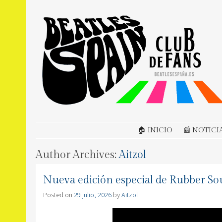
BEATLES SPAIN
Club de Fans en España
SKIP TO CONTENT
🏠 INICIO
📰 NOTICI
Author Archives:
Aitzol
Nueva edición especial de Rubber So
Posted on
29 julio, 2026
by
Aitzol