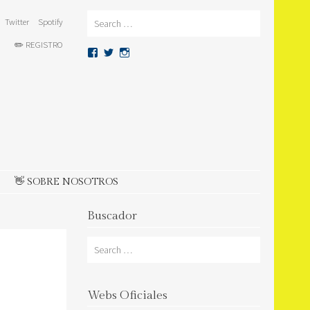
Search
Twitter
Spotify
✏️ REGISTRO
Ver
Ver
Ver
perfil
perfil
perfil
de
de
de
beatlesspain
beatlesspain
beatlesspain
en
en
en
Facebook
Twitter
Instagram
👋 SOBRE NOSOTROS
Buscador
Search
Webs Oficiales