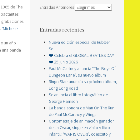
 1965 de The
Entradas Anteriores
impactantes
n grabaciones
.
‘Michelle
Entradas recientes
Nueva edición especial de Rubber
de un año
Soul
 a una banda
❤️ Celebra el GLOBAL BEATLES DAY
❤️ 25 junio 2026
Paul McCartney anuncia “The Boys Of
Dungeon Lane”, su nuevo álbum
Ringo Starr anuncia su próximo álbum,
Long Long Road
Se anuncia el libro fotográfico de
George Harrison
La banda sonora de Man On The Run
de Paul McCartney y Wings
Cortometraje de animación ganador
de un Oscar, single en vinilo y libro
infantil: “WAR IS OVER!”, coescrito y