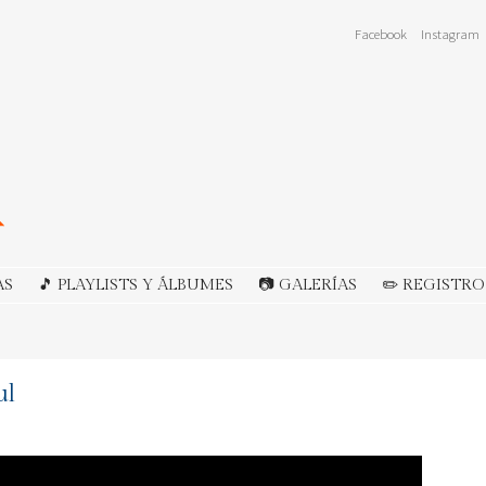
Facebook
Instagram
AS
🎵 PLAYLISTS Y ÁLBUMES
📷 GALERÍAS
✏️ REGISTRO
ul