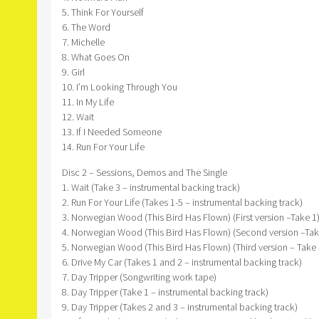
5. Think For Yourself
6. The Word
7. Michelle
8. What Goes On
9. Girl
10. I’m Looking Through You
11. In My Life
12. Wait
13. If I Needed Someone
14. Run For Your Life
Disc 2 – Sessions, Demos and The Single
1. Wait (Take 3 – instrumental backing track)
2. Run For Your Life (Takes 1-5 – instrumental backing track)
3. Norwegian Wood (This Bird Has Flown) (First version –Take 1
4. Norwegian Wood (This Bird Has Flown) (Second version –Tak
5. Norwegian Wood (This Bird Has Flown) (Third version – Take 
6. Drive My Car (Takes 1 and 2 – instrumental backing track)
7. Day Tripper (Songwriting work tape)
8. Day Tripper (Take 1 – instrumental backing track)
9. Day Tripper (Takes 2 and 3 – instrumental backing track)