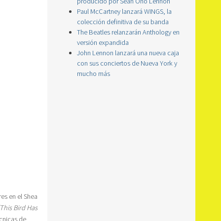
producido por Sean Ono Lennon
Paul McCartney lanzará WINGS, la
colección definitiva de su banda
The Beatles relanzarán Anthology en
versión expandida
John Lennon lanzará una nueva caja
con sus conciertos de Nueva York y
mucho más
res en el Shea
his Bird Has
cnicas de