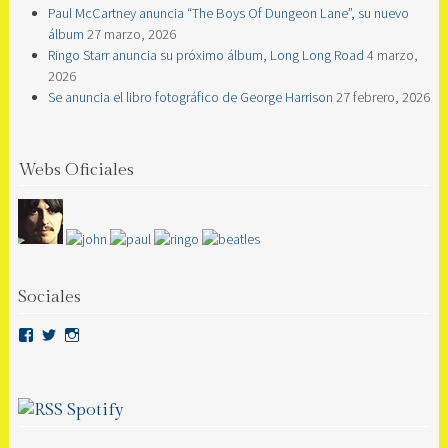
Paul McCartney anuncia “The Boys Of Dungeon Lane”, su nuevo
álbum
27 marzo, 2026
Ringo Starr anuncia su próximo álbum, Long Long Road
4 marzo,
2026
Se anuncia el libro fotográfico de George Harrison
27 febrero, 2026
Webs Oficiales
Sociales
Ver
Ver
Ver
perfil
perfil
perfil
de
de
de
https://www.facebook.com/BeatlesSpain/
https://twitter.com/beatlesspain?
https://www.instagram.com/beatlesspain/
en
lang=es
en
Spotify
Facebook
en
Instagram
Twitter