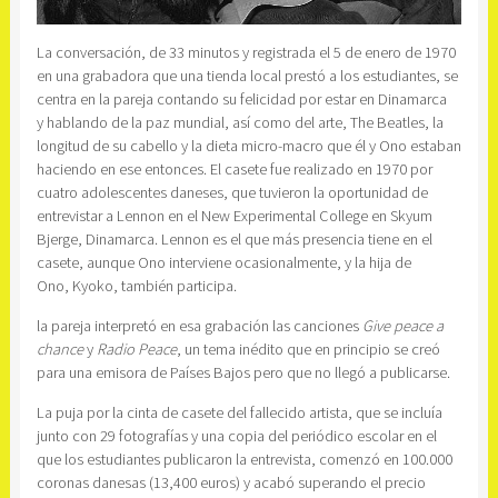
La conversación, de 33 minutos y registrada el 5 de enero de 1970
en una grabadora que una tienda local prestó a los estudiantes, se
centra en la pareja contando su felicidad por estar en Dinamarca
y hablando de la paz mundial, así como del arte, The Beatles, la
longitud de su cabello y la dieta micro-macro que él y Ono estaban
haciendo en ese entonces. El casete fue realizado en 1970 por
cuatro adolescentes daneses, que tuvieron la oportunidad de
entrevistar a Lennon en el New Experimental College en Skyum
Bjerge, Dinamarca. Lennon es el que más presencia tiene en el
casete, aunque Ono interviene ocasionalmente, y la hija de
Ono, Kyoko, también participa.
la pareja interpretó en esa grabación las canciones
Give peace a
chance
y
Radio Peace
, un tema inédito que en principio se creó
para una emisora de Países Bajos pero que no llegó a publicarse.
La puja por la cinta de casete del fallecido artista, que se incluía
junto con 29 fotografías y una copia del periódico escolar en el
que los estudiantes publicaron la entrevista, comenzó en 100.000
coronas danesas (13,400 euros) y acabó superando el precio