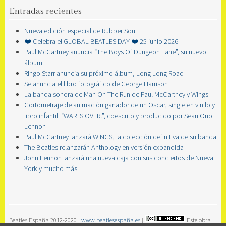
Entradas recientes
Nueva edición especial de Rubber Soul
❤️ Celebra el GLOBAL BEATLES DAY ❤️ 25 junio 2026
Paul McCartney anuncia “The Boys Of Dungeon Lane”, su nuevo
álbum
Ringo Starr anuncia su próximo álbum, Long Long Road
Se anuncia el libro fotográfico de George Harrison
La banda sonora de Man On The Run de Paul McCartney y Wings
Cortometraje de animación ganador de un Oscar, single en vinilo y
libro infantil: “WAR IS OVER!”, coescrito y producido por Sean Ono
Lennon
Paul McCartney lanzará WINGS, la colección definitiva de su banda
The Beatles relanzarán Anthology en versión expandida
John Lennon lanzará una nueva caja con sus conciertos de Nueva
York y mucho más
Beatles España 2012-2020 |
www.beatlesespaña.es
|
Este obra