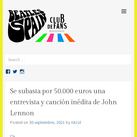
SKIP TO
CONTENT
Men
BEATLES SPAIN
Club de Fans en España
Search
Ver
Ver
Ver
perfil
perfil
perfil
de
de
de
beatlesspain
beatlesspain
beatlesspain
Se subasta por 50.000 euros una
en
en
en
Facebook
Twitter
Instagram
entrevista y canción inédita de John
Lennon
Posted on
30 septiembre, 2021
by
Aitzol