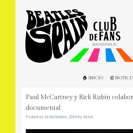
BEATLES SPAIN
Club de Fans en España
SKIP TO CONTENT
🏠 INICIO
📰 NOTICI
Paul McCartney y Rick Rubin colabo
documental
Posted on
16 diciembre, 2020
by
Aitzol